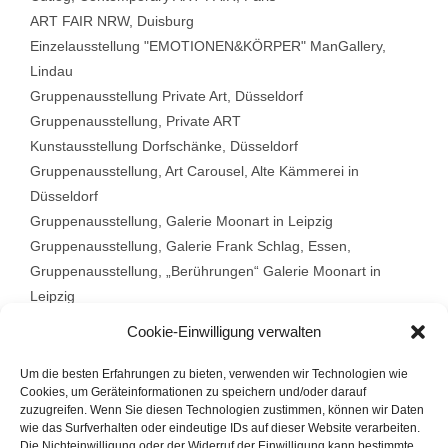
ART FAIR NRW, Duisburg
Einzelausstellung "EMOTIONEN&KÖRPER" ManGallery,
Lindau
Gruppenausstellung Private Art, Düsseldorf
Gruppenausstellung, Private ART
Kunstausstellung Dorfschänke, Düsseldorf
Gruppenausstellung, Art Carousel, Alte Kämmerei in
Düsseldorf
Gruppenausstellung, Galerie Moonart in Leipzig
Gruppenausstellung, Galerie Frank Schlag, Essen,
Gruppenausstellung, „Berührungen“ Galerie Moonart in
Leipzig
Gruppenausstellung, „ Die Ambivalenz bekommt jetzt eine
Cookie-Einwilligung verwalten
Richtung“
Galerie Lachemann Art in Frankfurt am Main
Um die besten Erfahrungen zu bieten, verwenden wir Technologien wie
Cookies, um Geräteinformationen zu speichern und/oder darauf
Gruppenausstellung, Shapeshift in Düsseldorf
zuzugreifen. Wenn Sie diesen Technologien zustimmen, können wir Daten
Gruppenausstellung, „TOGETHER / A LESSON WITH
wie das Surfverhalten oder eindeutige IDs auf dieser Website verarbeiten.
PENCK!“
Die Nichteinwilligung oder der Widerruf der Einwilligung kann bestimmte